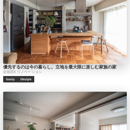
優先するのは今の暮らし。立地を最大限に楽しむ家族の家
杉並区K
リノベー
ション
family
lifestyle