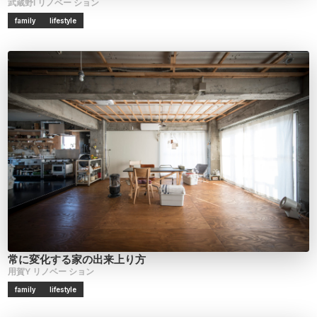
武蔵野I
リノベー
ション
family
lifestyle
常に変化する家の出来上り方
用賀Y
リノベー
ション
family
lifestyle