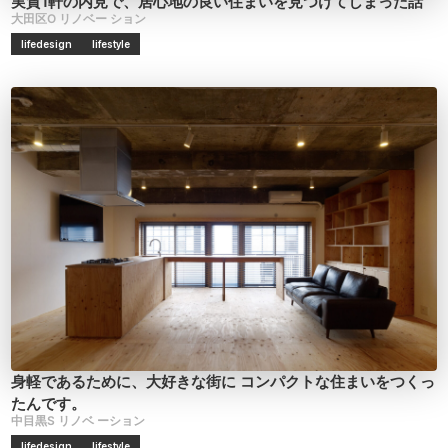
実質1軒の内見で、居心地の良い住まいを見つけてしまった話
大田区O
リノベー
ション
lifedesign
lifestyle
身軽であるために、大好きな街に
コンパクトな住まいをつくっ
たんです。
中目黒S
リノベ
ーション
lifedesign
lifestyle