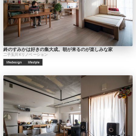
終のすみかは好きの集大成。朝が来るのが楽しみな家
二子玉川
Kリノベ
ーション
lifedesign
lifestyle