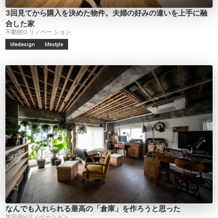
3回見てから購入を決めた物件。夫婦の好みの違いを上手に融
合した家
不動前O
リノベー
ション
lifedesign
lifestyle
なんでも入れられる最高の「倉庫」を作ろうと思った
世田谷Hリノベーション