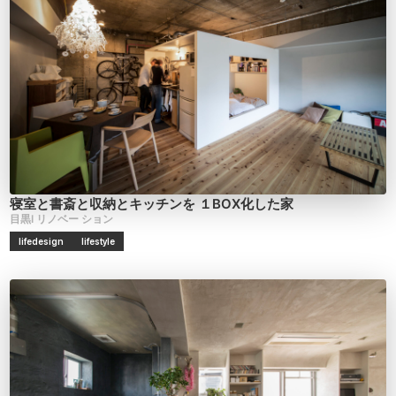
寝室と書斎と収納とキッチンを
１BOX化した家
目黒I
リノベー
ション
lifedesign
lifestyle