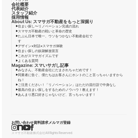
会社概要
代表紹介
スタッフ紹介
採用情報
About Us: スマサガ不動産をもっと深掘り
住まい探し〜リノベーション完成の流れ
スマサガ不動産の戦いと革命の歴史
たぶん日本で唯一、ウソをつかない不動産会社で
す
デザイン×対話×スマサガ体験
住まい探しの奴隷解放宣言
これがスマサガイズムです
よくある質問
Magazine: スマいサガし記事
みなさん、不動産会社にだまされちゃだめです！
同業者に告ぐ、僕たちはお客さんにホントのこと言っちゃいますから
ね！
ご注意ください！「リノベーション」はただの流行語で中身なし
最高の住まい探しをするためのノウハウ！教えます！
あんまり悪口好きじゃないけど、言っちゃいます！
お問い合わせ
資料請求
メルマガ登録
スマサガ不動産株式会社
All Rights Reserved.