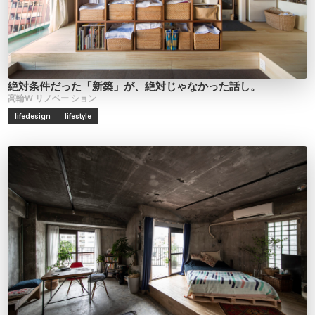
絶対条件だった「新築」が、絶対じゃなかった話し。
高輪W
リノベー
ション
lifedesign
lifestyle