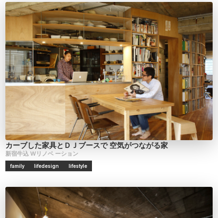
カーブした家具とＤＪブースで
空気がつながる家
新宿牛込
Wリノベ
ーション
family
lifedesign
lifestyle