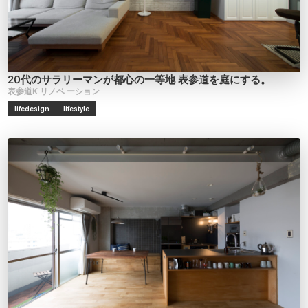
20代のサラリーマンが都心の一等地
表参道を庭にする。
表参道K
リノベ
ーション
lifedesign
lifestyle