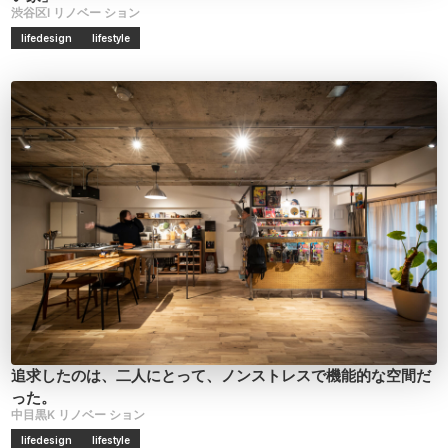
渋谷区I
リノベー
ション
lifedesign
lifestyle
追求したのは、二人にとって、ノンストレスで機能的な空間だ
った。
中目黒K
リノベー
ション
lifedesign
lifestyle