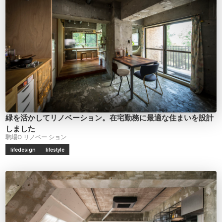
緑を活かしてリノベーション。在宅勤務に最適な住まいを設計
しました
駒場O
リノベー
ション
lifedesign
lifestyle