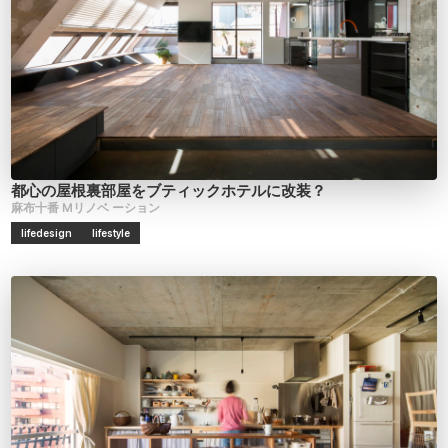
都心の屋根裏部屋をブティックホテルに改装？
麻布十番
Mリノベ
ーション
lifedesign
lifestyle