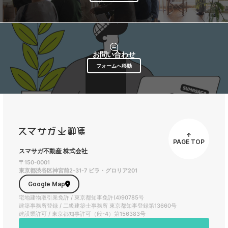
お問い合わせ
フォームへ移動
PAGE TOP
スマサガ不動産 株式会社
〒150-0001
東京都渋谷区神宮前2-31-7 ビラ・グロリア201
Google Map
宅地建物取引業免許 / 東京都知事免許(4)90785号
建築事務所登録 / 二級建築士事務所 東京都知事登録第13660号
建設業許可 / 東京都知事許可（般-4）第156383号