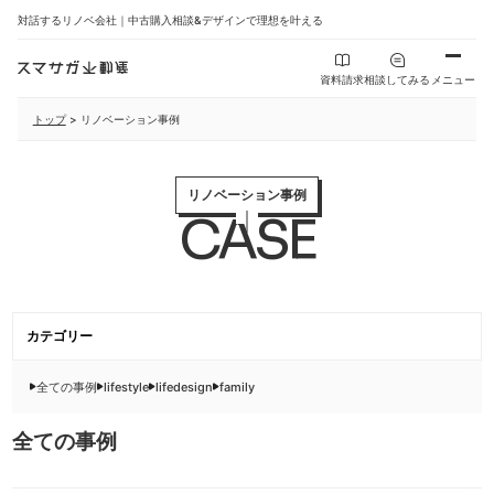
対話するリノベ会社｜中古購入相談&デザインで理想を叶える
資料請求
相談してみる
メニュー
トップ
>
リノベーション事例
リノベーション事例
CASE
カテゴリー
全ての事例
lifestyle
lifedesign
family
全ての事例