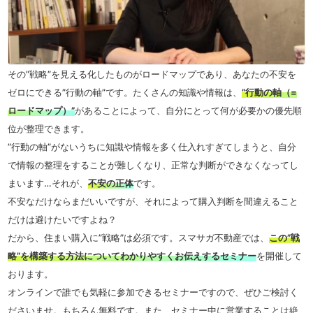
その”戦略”を見える化したものがロードマップであり、あなたの不安を
ゼロにできる”行動の軸”です。たくさんの知識や情報は、
”行動の軸（=
ロードマップ）”
があることによって、自分にとって何が必要かの優先順
位が整理できます。
”行動の軸”がないうちに知識や情報を多く仕入れすぎてしまうと、自分
で情報の整理をすることが難しくなり、正常な判断ができなくなってし
まいます…それが、
不安の正体
です。
不安なだけならまだいいですが、それによって購入判断を間違えること
だけは避けたいですよね？
だから、住まい購入に”戦略”は必須です。スマサガ不動産では、
この”戦
略”を構築する方法についてわかりやすくお伝えするセミナー
を開催して
おります。
オンラインで誰でも気軽に参加できるセミナーですので、ぜひご検討く
ださいませ。もちろん無料です。また、セミナー中に営業することは絶