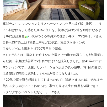
築37年の中古マンションをリノベーションした乃木坂Y邸（港区）。リ
ノベ前は狭苦しく感じた1DKの住戸を、視線が抜け快適な動線になるよ
う1Rに設計変更
。
20代がつくる等身大の住まいをテーマに掲げ、Yさん
自身もDIYで仕上げ塗装工事などに参加。完全スケルトンの
フルリノベにも関わらず700万円台で完成。
さらにYさんは、購入した住まいの空間とその街での暮らしを5年間楽し
んだ後、今度は渋谷区で2軒目の住まいを購入しました。築49年の中古
マンションです。現在、リノベーション設計の真っ最中。1軒目の住まい
は希望額で売却に成功し、いい住み替えになりました。
「
20
代で家を買う経験をしてしまったので、戦略さえあれば、それは全
然リスクじゃないってわかった。家づくりは人生に何度も体験できて、
ワクワクするイベントだなと
…
」（
Y
さん）