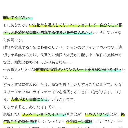
聞いてください。
もしあなたが、
中古物件を購入してリノベーションして、自分らしい暮
らしと経済的な自由が両立する住まいを手に入れたい
…と考えているな
ら賢明です。
理想を実現するために必要なリノベーションのデザインノウハウや、適
切な予算配分の方法、長期的に価値の維持が可能な中古物件の見極め方
など、知識と戦略がしっかりあるなら、、
中古購入×リノベは
長期的に家計のバランスシートを良好に保ちやすい
の
で、、
ずっと賃貸に住み続けたり、新築を購入したりすることに比べて、かな
りリーズナブルにライフデザインを構築することにつながります。つま
り、
人生がより自由になる
ということです。
もしかすると、あなたはすでに、、
実現したい
リノベーションのイメージ
写真とか、
DIYのノウハウ
とか、
築
年数ごとの物件選び
のポイントとか、
住宅ローン減税
についてとか、中