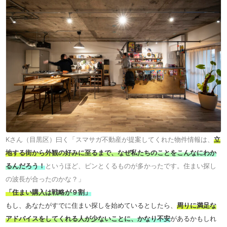
Kさん（目黒区）曰く「スマサガ不動産が提案してくれた物件情報は、
立
地する街から外観の好みに至るまで、なぜ私たちのことをこんなにわか
るんだろう！
というほど、ピンとくるものが多かったです。住まい探し
の波長が合ったのかな？」
「住まい購入は戦略が９割」
もし、あなたがすでに住まい探しを始めているとしたら、
周りに満足な
アドバイスをしてくれる人が少ないことに、かなり不安
があるかもしれ