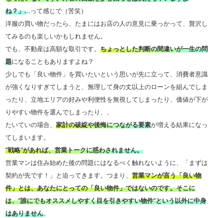
ね？」.
..って感じで（苦笑）
洋服の買い物だったら、たまにはお店の人の意見に乗っかって、贅沢し
てみるのも楽しいかもしれません。
でも、不動産は高額な取引です。
ちょっとした判断の間違いが一生の問
題
になることもありますよね？
少しでも「良い物件」を買いたいという思いが先に立って、消費者意識
が強くなりすぎてしまうと、無理して身の丈以上のローンを組んでしま
ったり、立地エリアの好みや利便性を無視してしまったり、価値が下が
りやすい物件を選んでしまったり、、
たいていの場合、
家計の破綻や後悔につながる要素
が増える結果になっ
てしまいます。
”戦略”があれば、営業トークに惑わされません。
営業マンは住み始めた後の問題にはなるべく触れないように、「まずは
契約が先です！」と迫ってきます。つまり、
営業マンが言う「良い物
件」とは、あなたにとっての「良い物件」ではないのです。そこに
は、”誰にでもオススメしやすく目を引きやすい物件”という以外に中身
はありません
。