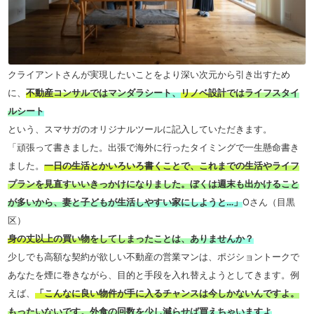
クライアントさんが実現したいことをより深い次元から引き出すため
に、
不動産コンサルではマンダラシート、
リノベ設計ではライフスタイ
ルシート
という、スマサガのオリジナルツールに記入していただきます。
「頑張って書きました。出張で海外に行ったタイミングで一生懸命書き
ました。
一日の生活とかいろいろ書くことで、これまでの生活やライフ
プランを見直すいいきっかけになりました。ぼくは週末も出かけること
が多いから、妻と子どもが生活しやすい家にしようと…」
Oさん（目黒
区）
身の丈以上の買い物をしてしまったことは、ありませんか？
少しでも高額な契約が欲しい不動産の営業マンは、ポジショントークで
あなたを煙に巻きながら、目的と手段を入れ替えようとしてきます。例
えば、
「こんなに良い物件が手に入るチャンスは今しかないんですよ。
もったいないです。外食の回数を少し減らせば買えちゃいますよ