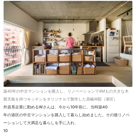
築40年の中古マンションを購入し、リノベーションで4Mもの大きな木
製天板を持つキッチンをオリジナルで製作した高輪W邸（港区）
外資系企業に勤める
W
さんは、今から
10
年前に、当時築
40
年の港区の中古マンションを購入して暮らし始めました。その後リノベ
ーションして大満足な暮らしを手に入れ、
10