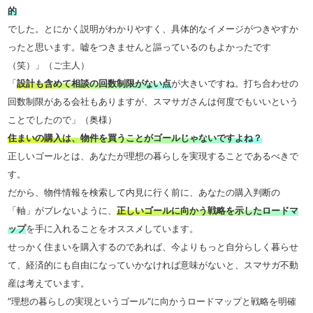
的
でした。とにかく説明がわかりやすく、具体的なイメージがつきやすか
ったと思います。嘘をつきませんと謳っているのもよかったです
（笑）」（ご主人）
「
設計も含めて相談の回数制限がない点
が大きいですね。打ち合わせの
回数制限がある会社もありますが、スマサガさんは何度でもいいという
ことでしたので」（奥様）
住まいの購入は、物件を買うことがゴールじゃないですよね？
正しいゴールとは、あなたが理想の暮らしを実現することであるべきで
す。
だから、物件情報を検索して内見に行く前に、あなたの購入判断の
「軸」がブレないように、
正しいゴールに向かう戦略を示したロードマ
ップ
を手に入れることをオススメしています。
せっかく住まいを購入するのであれば、今よりもっと自分らしく暮らせ
て、経済的にも自由になっていかなければ意味がないと、スマサガ不動
産は考えています。
”理想の暮らしの実現というゴール”に向かうロードマップと戦略を明確