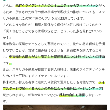
さらに、
既存クライアントさんのコミュニティからフィードバック
があ
るため、所有された物件の価格相場や管理状況の推移についても、スマ
サガ不動産はこの20年間のリアルを定点観測しています。
「どのような物件が、相場と関係なく価値が上昇し続けていくのか？」
「長く住むことができる管理状況とは、どういった点を見ればいいの
か？」
築年数分の実績がデータとして蓄積されていて、物件の将来価値を予測
しやすいことが、賃貸に住み続けるよりも、新築物件を購入するより
も、
中古物件の購入がより安定した資産形成につなげやすいことの理由
です
。
また、スマサガ不動産が提案する購入戦略は、未来のライフデザインを
リカバリー可能にするアイデアでもあります。
将来の買い替えを有利に進めたり賃貸で運用したりも可能なので、
ライ
フステージで変化するあなたの条件に合った物件にバージョンアップ
し
続けられますし、転勤やUターンなどの
移動の自由も確保
しやすいで
す。