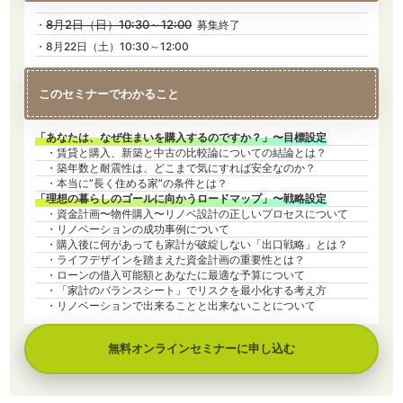
8月2日（日）10:30～12:00
・
募集終了
・8月22日（土）10:30～12:00
このセミナーでわかること
「あなたは、なぜ住まいを購入するのですか？」〜目標設定
・賃貸と購入、新築と中古の比較論についての結論とは？
・築年数と耐震性は、どこまで気にすれば安全なのか？
・本当に”長く住める家”の条件とは？
「理想の暮らしのゴールに向かうロードマップ」〜戦略設定
・資金計画〜物件購入〜リノベ設計の正しいプロセスについて
・リノベーションの成功事例について
・購入後に何があっても家計が破綻しない「出口戦略」とは？
・ライフデザインを踏まえた資金計画の重要性とは？
・ローンの借入可能額とあなたに最適な予算について
・「家計のバランスシート」でリスクを最小化する考え方
・リノベーションで出来ることと出来ないことについて
無料オンラインセミナーに申し込む