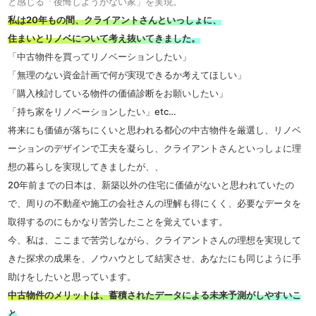
と感じる「後悔しようがない家」を実現。
私は20年もの間、クライアントさんといっしょに、
住まいとリノベについて考え抜いてきました。
「中古物件を買ってリノベーションしたい」
「無理のない資金計画で何が実現できるか考えてほしい」
「購入検討している物件の価値診断をお願いしたい」
「持ち家をリノベーションしたい」etc…
将来にも価値が落ちにくいと思われる都心の中古物件を厳選し、リノベ
ーションのデザインで工夫を凝らし、クライアントさんといっしょに理
想の暮らしを実現してきましたが、、
20年前までの日本は、新築以外の住宅に価値がないと思われていたの
で、周りの不動産や施工の会社さんの理解も得にくく、必要なデータを
取得するのにもかなり苦労したことを覚えています。
今、私は、ここまで苦労しながら、クライアントさんの理想を実現して
きた探求の成果を、ノウハウとして結実させ、あなたにも同じように手
助けをしたいと思っています。
中古物件のメリットは、蓄積されたデータによる未来予測がしやすいこ
と