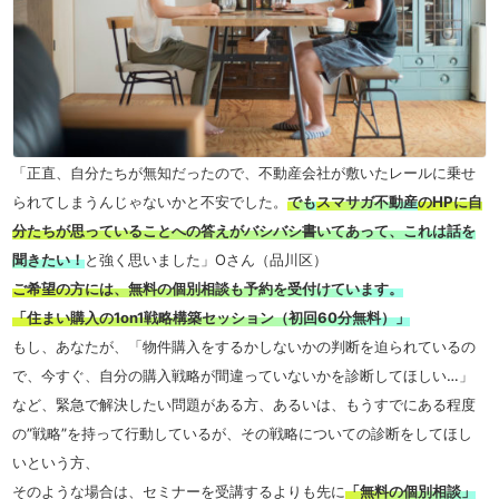
「正直、自分たちが無知だったので、不動産会社が敷いたレールに乗せ
られてしまうんじゃないかと不安でした。
でも
スマサガ不動産
のHPに自
分たちが思っていることへの答えがバシバシ書いてあって、これは話を
聞きたい！
と強く思いました」Oさん（品川区）
ご希望の方には、無料の個別相談も予約を受付けています。
「住まい購入の1on1戦略構築セッション（初回60分無料）」
もし、あなたが、「物件購入をするかしないかの判断を迫られているの
で、今すぐ、自分の購入戦略が間違っていないかを診断してほしい…」
など、緊急で解決したい問題がある方、あるいは、もうすでにある程度
の”戦略”を持って行動しているが、その戦略についての診断をしてほし
いという方、
そのような場合は、セミナーを受講するよりも先に
「無料の個別相談」