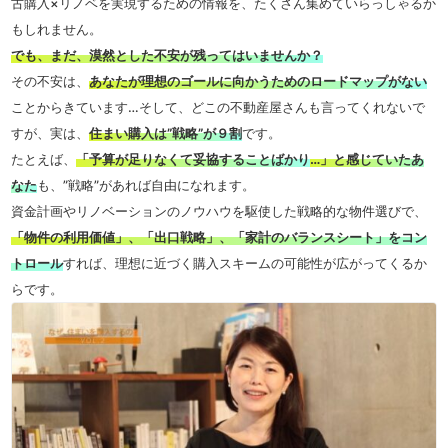
古購入×リノベを実現するための情報を、たくさん集めていらっしゃるか
もしれません。
でも、まだ、漠然とした不安が残ってはいませんか？
その不安は、
あなたが理想のゴールに向かうためのロードマップがない
ことからきています…そして、どこの不動産屋さんも言ってくれないで
すが、実は、
住まい購入は”戦略”が９割
です。
たとえば、
「予算が足りなくて妥協することばかり
…」と感じていたあ
なた
も、”戦略”があれば自由になれます。
資金計画やリノベーションのノウハウを駆使した戦略的な物件選びで、
「物件の利用価値」、「出口戦略」、「家計のバランスシート」をコン
トロール
すれば、理想に近づく購入スキームの可能性が広がってくるか
らです。