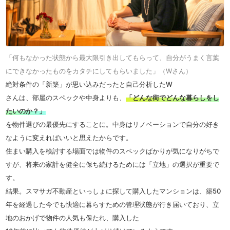
「何もなかった状態から最大限引き出してもらって、自分がうまく言葉
にできなかったものをカタチにしてもらいました」（Wさん）
絶対条件の「新築」が思い込みだったと自己分析した
W
さんは、部屋のスペックや中身よりも、
「どんな街でどんな暮らしをし
たいのか？」
を物件選びの最優先にすることに。中身はリノベーションで自分の好き
なように変えればいいと思えたからです。
住まい購入を検討する場面では物件のスペックばかりが気になりがちで
すが、将来の家計を健全に保ち続けるためには「立地」の選択が重要で
す。
結果。スマサガ不動産といっしょに探して購入したマンションは、築
50
年を経過した今でも快適に暮らすための管理状態が行き届いており、立
地のおかげで物件の人気も保たれ、購入した