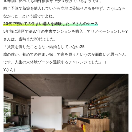
10
年前に比べても物件価値が上がり続けているようです。
同じ予算で新築を購入していたら立地に妥協せざるを得ず、こうはなら
なかった…という話ですよね。
20代で初めての住まい購入を経験した…Yさんのケース
5
年前に港区で築
37
年の中古マンションを購入してリノベーションした
Y
さんは、当時まだ
20
代でした。
「賃貸を借りたこともない結婚もしていない
25
歳の僕が、初めての住まい探しで家を買うというのが面白いと思ったん
です。人生の未体験ゾーンを選択するチャレンジでした」（
Y
さん）