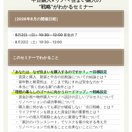
”戦略”がわかるセミナー
［2026年8月の開催日程］
8月2日（日）10:30～12:00
・
募集終了
・8月22日（土）10:30～12:00
このセミナーでわかること
「あなたは、なぜ住まいを購入するのですか？」〜目標設定
・賃貸と購入、新築と中古の比較論についての結論とは？
・築年数と耐震性は、どこまで気にすれば安全なのか？
・本当に”長く住める家”の条件とは？
「理想の暮らしのゴールに向かうロードマップ」〜戦略設定
・資金計画〜物件購入〜リノベ設計の正しいプロセスについて
・リノベーションの成功事例について
・購入後に何があっても家計が破綻しない「出口戦略」とは？
・ライフデザインを踏まえた資金計画の重要性とは？
・ローンの借入可能額とあなたに最適な予算について
・「家計のバランスシート」でリスクを最小化する考え方
・リノベーションで出来ることと出来ないことについて