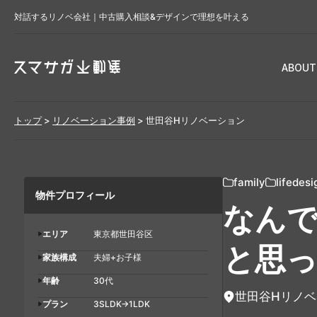
対話するリノベ会社｜中古購入相談&デザインで理想を叶える
ABOUT
トップ
>
リノベーション事例
>
世田谷Hリノベーション
family
lifedesi
物件プロフィール
なん
エリア
東京都世田谷区
と思
家族構成
夫婦+お子様
年齢
30代
世田谷Hリノ
プラン
3SLDK→1LDK