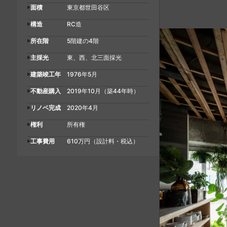
面積
東京都世田谷区
構造
RC造
所在階
5階建の4階
主採光
東、西、北三面採光
建築竣工年
1976年5月
不動産購入
2019年10月（築44年時）
リノベ完成
2020年4月
権利
所有権
工事費用
610万円（設計料・税込）