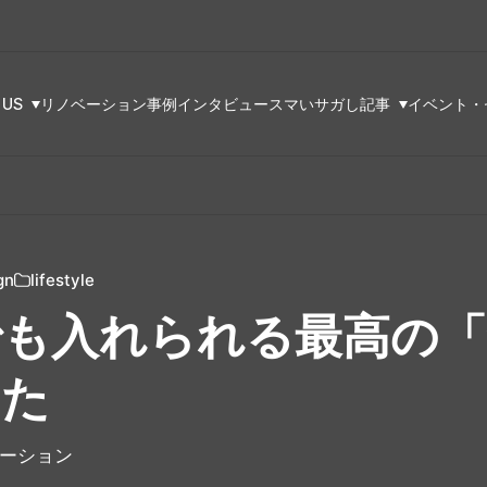
 US
リノベーション事例
インタビュー
スマいサガし記事
イベント・
gn
lifestyle
でも入れられる最高の「
った
ベーション