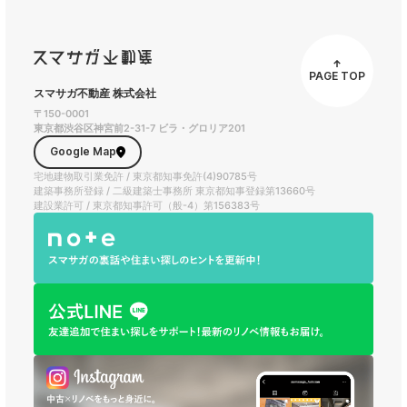
PAGE TOP
スマサガ不動産 株式会社
〒150-0001
東京都渋谷区神宮前2-31-7 ビラ・グロリア201
Google Map
宅地建物取引業免許 / 東京都知事免許(4)90785号
建築事務所登録 / 二級建築士事務所 東京都知事登録第13660号
建設業許可 / 東京都知事許可（般-4）第156383号