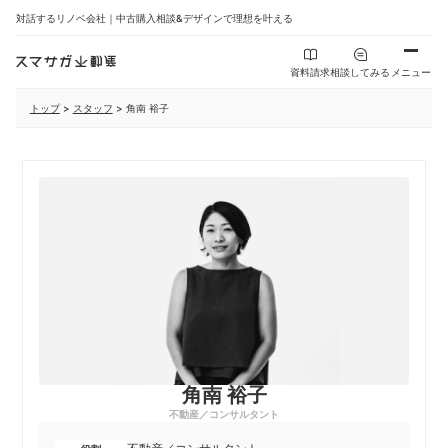
対話するリノベ会社｜中古購入相談&デザインで理想を叶える
資料請求
相談してみる
メニュー
トップ
>
スタッフ
>
角南 裕子
角南 裕子
不動産／コンサルタント