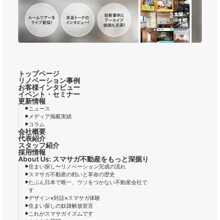
トップページ
リノベーション事例
お客様インタビュー
イベント・セミナー
更新情報
ニュース
メディア掲載実績
コラム
会社概要
代表紹介
スタッフ紹介
採用情報
About Us: スマサガ不動産をもっと深掘り
住まい探し〜リノベーション完成の流れ
スマサガ不動産の戦いと革命の歴史
たぶん日本で唯一、ウソをつかない不動産会社で
す
デザイン×対話×スマサガ体験
住まい探しの奴隷解放宣言
これがスマサガイズムです