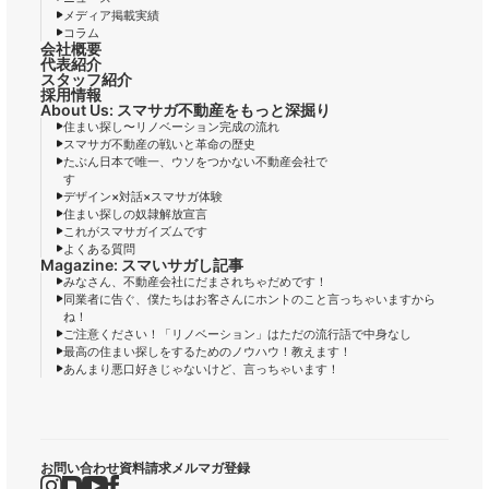
メディア掲載実績
コラム
会社概要
代表紹介
スタッフ紹介
採用情報
About Us: スマサガ不動産をもっと深掘り
住まい探し〜リノベーション完成の流れ
スマサガ不動産の戦いと革命の歴史
たぶん日本で唯一、ウソをつかない不動産会社で
す
デザイン×対話×スマサガ体験
住まい探しの奴隷解放宣言
これがスマサガイズムです
よくある質問
Magazine: スマいサガし記事
みなさん、不動産会社にだまされちゃだめです！
同業者に告ぐ、僕たちはお客さんにホントのこと言っちゃいますから
ね！
ご注意ください！「リノベーション」はただの流行語で中身なし
最高の住まい探しをするためのノウハウ！教えます！
あんまり悪口好きじゃないけど、言っちゃいます！
お問い合わせ
資料請求
メルマガ登録