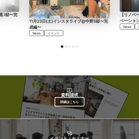
黒 I邸〜完
【リノベ
ベーショ
11月23日(土)インスタライブ@中野S邸〜完
成編〜
News
News
イベント
資料請求
詳細はこちら
イベント・セミナー