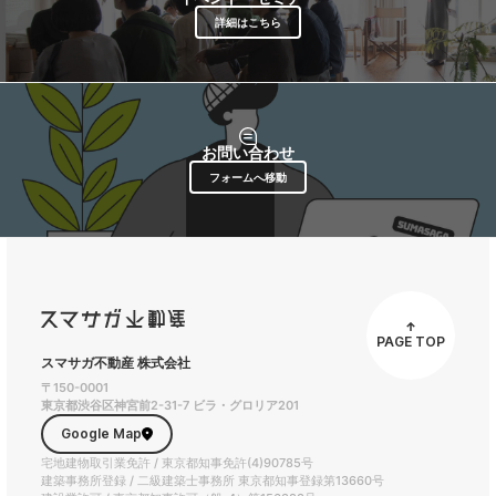
詳細はこちら
お問い合わせ
フォームへ移動
PAGE TOP
スマサガ不動産 株式会社
〒150-0001
東京都渋谷区神宮前2-31-7 ビラ・グロリア201
Google Map
宅地建物取引業免許 / 東京都知事免許(4)90785号
建築事務所登録 / 二級建築士事務所 東京都知事登録第13660号