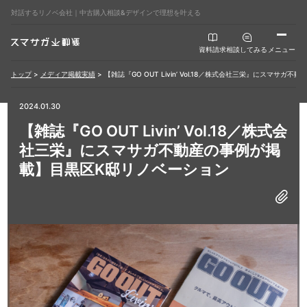
対話するリノベ会社｜中古購入相談&デザインで理想を叶える
資料請求
相談してみる
メニュー
トップ
>
メディア掲載実績
>
【雑誌『GO OUT Livin’ Vol.18／株式会社三栄』にスマサ
2024.01.30
【雑誌『GO OUT Livin’ Vol.18／株式会
社三栄』にスマサガ不動産の事例が掲
載】目黒区K邸リノベーション