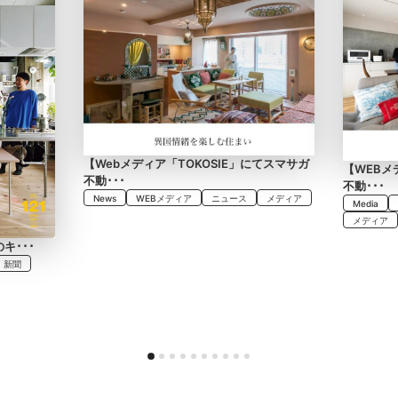
【Webメディア「TOKOSIE」にてスマサガ
【WEBメ
不動･･･
不動･･･
News
WEBメディア
ニュース
メディア
Media
メディア
のキ･･･
・新聞