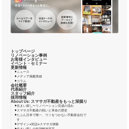
トップページ
リノベーション事例
お客様インタビュー
イベント・セミナー
更新情報
ニュース
メディア掲載実績
コラム
会社概要
代表紹介
スタッフ紹介
採用情報
About Us: スマサガ不動産をもっと深掘り
住まい探し〜リノベーション完成の流れ
スマサガ不動産の戦いと革命の歴史
たぶん日本で唯一、ウソをつかない不動産会社で
す
デザイン×対話×スマサガ体験
住まい探しの奴隷解放宣言