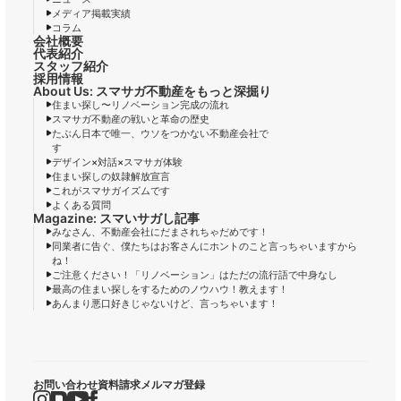
メディア掲載実績
コラム
会社概要
代表紹介
スタッフ紹介
採用情報
About Us: スマサガ不動産をもっと深掘り
住まい探し〜リノベーション完成の流れ
スマサガ不動産の戦いと革命の歴史
たぶん日本で唯一、ウソをつかない不動産会社で
す
デザイン×対話×スマサガ体験
住まい探しの奴隷解放宣言
これがスマサガイズムです
よくある質問
Magazine: スマいサガし記事
みなさん、不動産会社にだまされちゃだめです！
同業者に告ぐ、僕たちはお客さんにホントのこと言っちゃいますから
ね！
ご注意ください！「リノベーション」はただの流行語で中身なし
最高の住まい探しをするためのノウハウ！教えます！
あんまり悪口好きじゃないけど、言っちゃいます！
お問い合わせ
資料請求
メルマガ登録