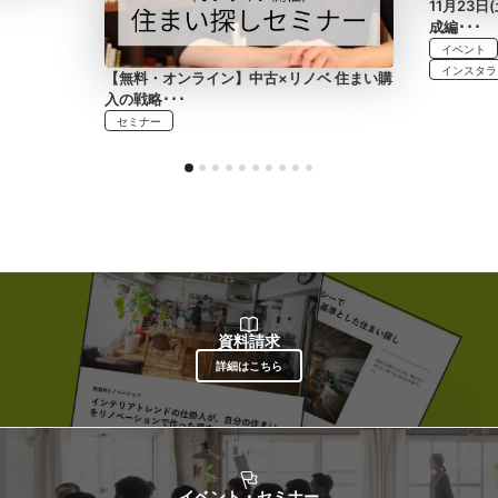
11月23
成編･･･
イベント
インスタラ
【無料・オンライン】中古×リノベ 住まい購
入の戦略･･･
セミナー
資料請求
詳細はこちら
イベント・セミナー