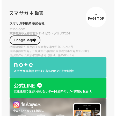
PAGE TOP
スマサガ不動産 株式会社
〒150-0001
東京都渋谷区神宮前2-31-7 ビラ・グロリア201
Google Map
宅地建物取引業免許 / 東京都知事免許(4)90785号
建築事務所登録 / 二級建築士事務所 東京都知事登録第13660号
建設業許可 / 東京都知事許可（般-4）第156383号