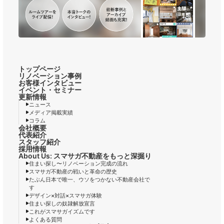
トップページ
リノベーション事例
お客様インタビュー
イベント・セミナー
更新情報
ニュース
メディア掲載実績
コラム
会社概要
代表紹介
スタッフ紹介
採用情報
About Us: スマサガ不動産をもっと深掘り
住まい探し〜リノベーション完成の流れ
スマサガ不動産の戦いと革命の歴史
たぶん日本で唯一、ウソをつかない不動産会社で
す
デザイン×対話×スマサガ体験
住まい探しの奴隷解放宣言
これがスマサガイズムです
よくある質問