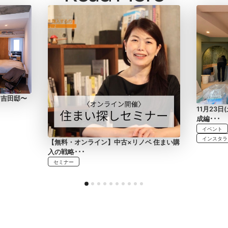
 吉田邸〜
11月23
成編･･･
イベント
インスタラ
【無料・オンライン】中古×リノベ 住まい購
入の戦略･･･
セミナー