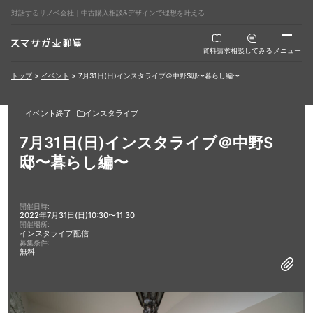
対話するリノベ会社｜中古購入相談&デザインで理想を叶える
資料請求
相談してみる
メニュー
トップ
>
イベント
>
7月31日(日)インスタライブ＠中野S邸〜暮らし編〜
イベント終了
インスタライブ
7月31日(日)インスタライブ＠中野S
邸〜暮らし編〜
開催日時:
2022年7月31日(日)10:30〜11:30
開催場所:
インスタライブ配信
募集条件:
無料