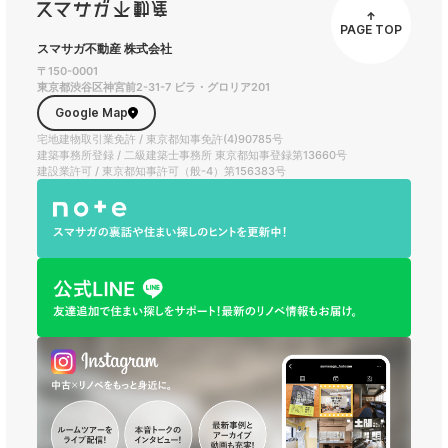
PAGE TOP
スマサガ不動産 株式会社
〒150-0001
東京都渋谷区神宮前2-31-7 ビラ・グロリア201
Google Map
宅地建物取引業免許 / 東京都知事免許(4)90785号
建築事務所登録 / 二級建築士事務所 東京都知事登録第13660号
建設業許可 / 東京都知事許可（般-4）第156383号