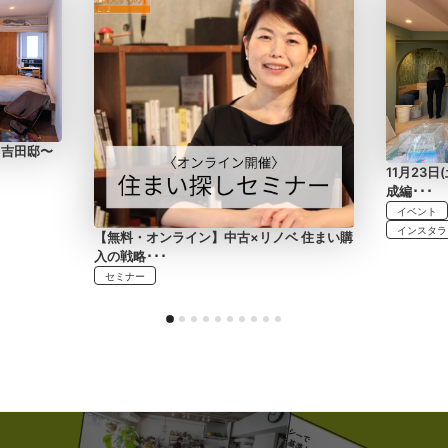
 吉田邸〜
11月23
成編･･･
イベント
インスタラ
【無料・オンライン】中古×リノベ 住まい購
入の戦略･･･
セミナー