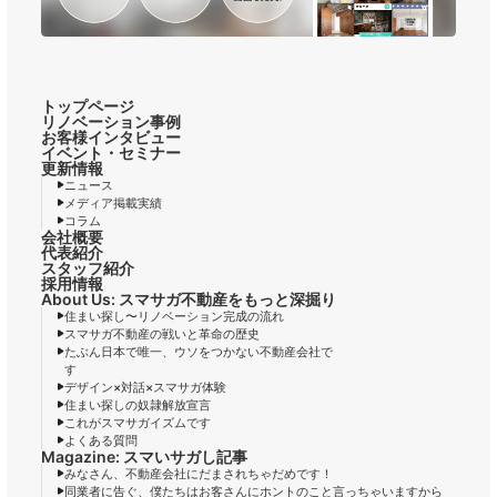
トップページ
リノベーション事例
お客様インタビュー
イベント・セミナー
更新情報
ニュース
メディア掲載実績
コラム
会社概要
代表紹介
スタッフ紹介
採用情報
About Us: スマサガ不動産をもっと深掘り
住まい探し〜リノベーション完成の流れ
スマサガ不動産の戦いと革命の歴史
たぶん日本で唯一、ウソをつかない不動産会社で
す
デザイン×対話×スマサガ体験
住まい探しの奴隷解放宣言
これがスマサガイズムです
よくある質問
Magazine: スマいサガし記事
みなさん、不動産会社にだまされちゃだめです！
同業者に告ぐ、僕たちはお客さんにホントのこと言っちゃいますから