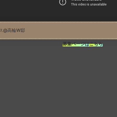
ス@高輪W邸
募集ページは
こちら