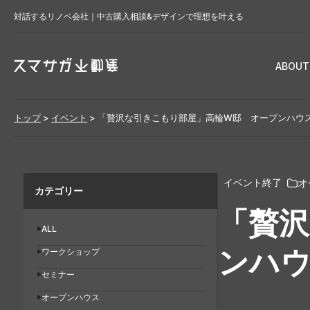
対話するリノベ会社｜中古購入相談&デザインで理想を叶える
ABOUT
トップ
>
イベント
>
「贅沢な引きこもり部屋」高輪W邸 オープンハウ
オ
イベント終了
カテゴリー
「贅沢
ALL
ンハ
ワークショップ
セミナー
オープンハウス