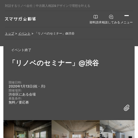
対話するリノベ会社｜中古購入相談&デザインで理想を叶える
資料請求
相談してみる
メニュー
トップ
>
イベント
>
「リノベのセミナー」@渋谷
イベント終了
「リノベのセミナー」@渋谷
開催日時:
2020年1月13日(祝・月)
開催場所:
渋谷区にある会場
募集条件:
無料／要応募