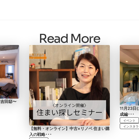
Read More
 吉田邸〜
11月23
成編･･･
イベント
インスタラ
【無料・オンライン】中古×リノベ 住まい購
入の戦略･･･