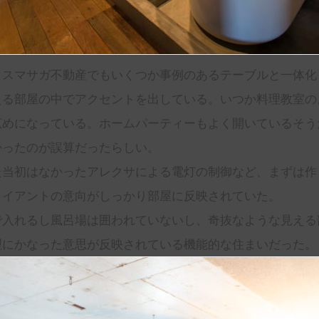
、スマサガ不動産でもいくつか事例のあるテーブルと一体化
える部屋の中でアクセントを出している。いつか料理教室の
広めになっている。ホームパーティーもよく開いているそう
かったのが誤算だったらしい。
た当初はなかったアレクサによる電灯の制御など、まずは作
ライアントの意向がしっかり部屋に反映されていた。
で入れるし風呂場は囲われていないし、奇抜なような見える
理にかなった意思が反映されている機能的な住まいだった。