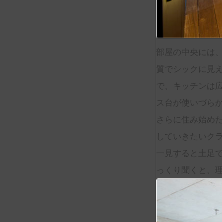
部屋の中央には
質でシックに見
で、キッチンは
ス台が使いづら
さらに住み始め
していきたいク
一見すると土足
っくり聞くと、