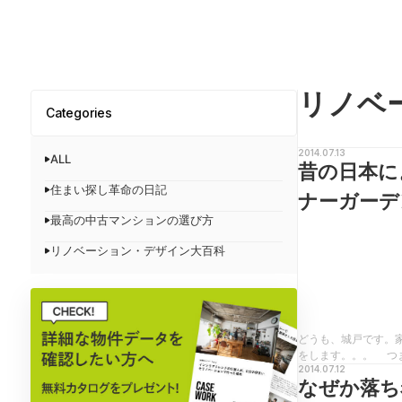
リノベ
Categories
2014.07.13
ALL
昔の日本に
住まい探し革命の日記
ナーガーデ
最高の中古マンションの選び方
リノベーション・デザイン大百科
どうも、城戸です。
をします。。。 つま
2014.07.12
なぜか落ち