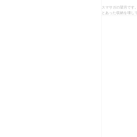
スマサガの望月です
とあった収納を壊して