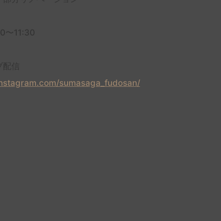
30〜11:30
ブ配信
instagram.com/sumasaga_fudosan/