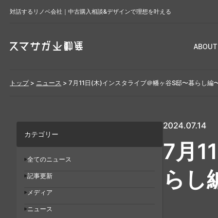
対話するリノベ会社｜中古購入相談&デザインで理想を叶える
ABOUT
トップ
>
ニュース
>
7月11日(木)インスタライブ＠幡ヶ谷S邸〜暮らし編
2024.07.14
カテゴリー
7月
全てのニュース
らし
記事更新
メディア
ニュース