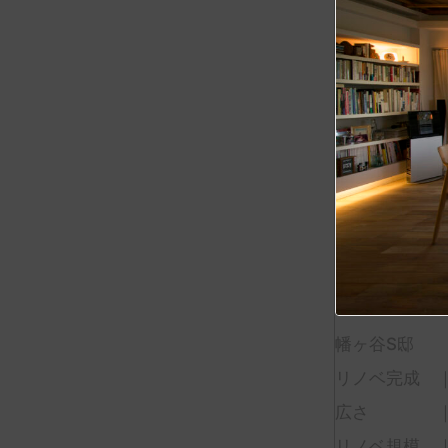
幡ヶ谷S邸
リノベ完成 ｜
広さ ｜7
リノベ規模 