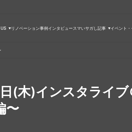
 US
リノベーション事例
インタビュー
スマいサガし記事
イベント・
〜
11日(木)インスタライ
編〜