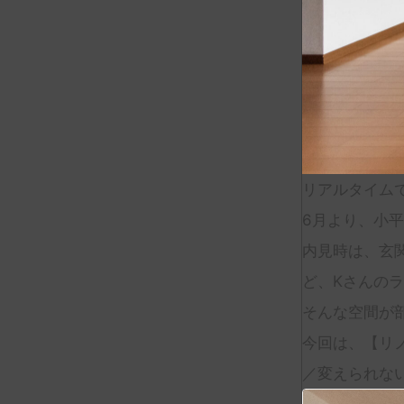
リアルタイム
6月より、小
内見時は、玄
ど、Kさんの
そんな空間が
今回は、【リ
／変えられな