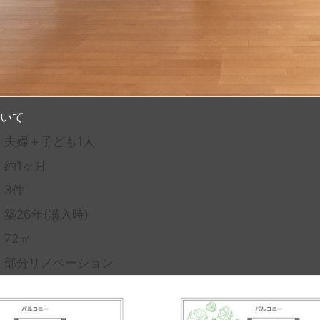
ついて
夫婦＋子ども1人
約1ヶ月
3件
26年(購入時)
2㎡
｜部分リノベーション