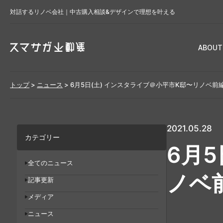
対話するリノベ会社｜中古購入相談&デザインで理想を叶える
ABOUT
トップ
>
ニュース
>
6月5日(土) インスタライブ＠小平市K邸〜リノベ前
2021.05.28
カテゴリー
6月
全てのニュース
ノベ
記事更新
メディア
ニュース