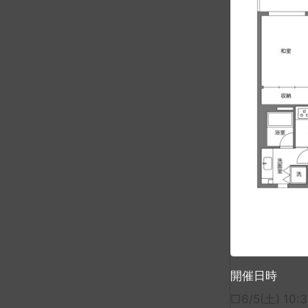
開催日時
□6/5(土) 10: