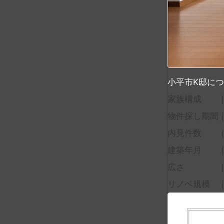
小平市K邸に
家族構成 ｜
物件探し期間｜
内見件数 ｜
建築年月 ｜築
広さ ｜7
リノベ規模 