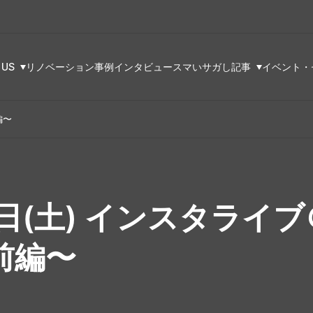
 US
リノベーション事例
インタビュー
スマいサガし記事
イベント・
編〜
5日(土) インスタライ
前編〜