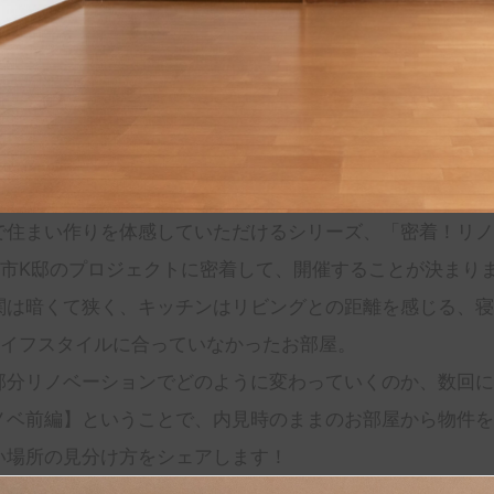
で住まい作りを体感していただけるシリーズ、「密着！リノ
平市K邸のプロジェクトに密着して、開催することが決まり
関は暗くて狭く、キッチンはリビングとの距離を感じる、寝
ライフスタイルに合っていなかったお部屋。
部分リノベーションでどのように変わっていくのか、数回に
ノベ前編】ということで、内見時のままのお部屋から物件を
い場所の見分け方をシェアします！