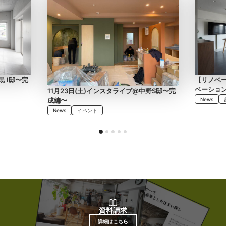
黒 I邸〜完
【リノベ
ベーショ
11月23日(土)インスタライブ@中野S邸〜完
成編〜
News
News
イベント
資料請求
詳細はこちら