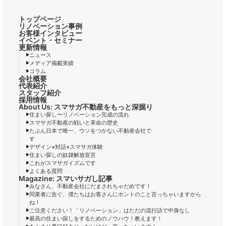
トップページ
リノベーション事例
お客様インタビュー
イベント・セミナー
更新情報
ニュース
メディア掲載実績
コラム
会社概要
代表紹介
スタッフ紹介
採用情報
About Us: スマサガ不動産をもっと深掘り
住まい探し〜リノベーション完成の流れ
スマサガ不動産の戦いと革命の歴史
たぶん日本で唯一、ウソをつかない不動産会社で
す
デザイン×対話×スマサガ体験
住まい探しの奴隷解放宣言
これがスマサガイズムです
よくある質問
Magazine: スマいサガし記事
みなさん、不動産会社にだまされちゃだめです！
同業者に告ぐ、僕たちはお客さんにホントのこと言っちゃいますから
ね！
ご注意ください！「リノベーション」はただの流行語で中身なし
最高の住まい探しをするためのノウハウ！教えます！