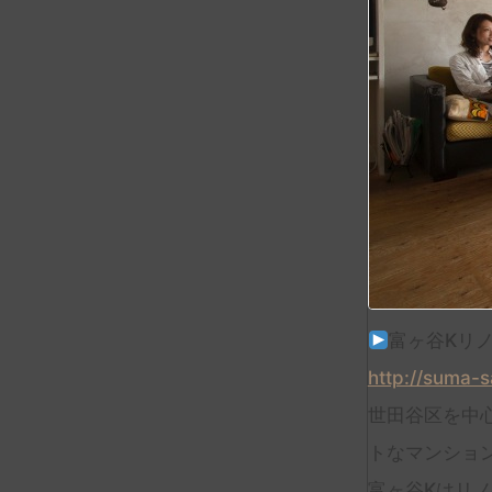
富ヶ谷Kリ
http://suma-
世田谷区を中
トなマンショ
富ヶ谷Kはリ