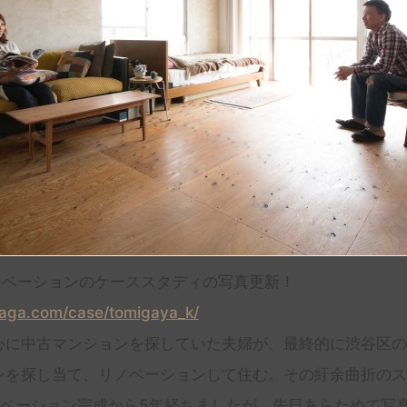
ノベーションのケーススタディの写真更新！
saga.com/case/tomigaya_k/
心に中古マンションを探していた夫婦が、最終的に渋谷区の
ンを探し当て、リノベーションして住む。その紆余曲折のス
ノベーション完成から5年経ちましたが、先日あらためて写