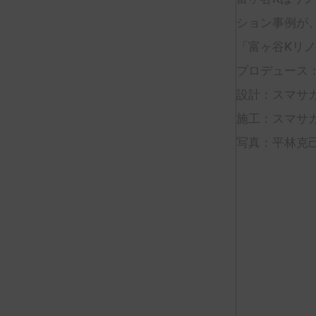
ション事例が
「富ヶ谷Kリ
プロデュース
設計：スマサ
施工：スマサ
写真：平林克