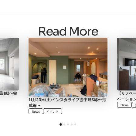
Read More
黒 I邸〜完
【リノベ
ベーショ
11月23日(土)インスタライブ@中野S邸〜完
成編〜
News
News
イベント