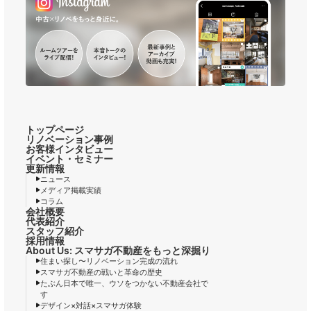
トップページ
リノベーション事例
お客様インタビュー
イベント・セミナー
更新情報
ニュース
メディア掲載実績
コラム
会社概要
代表紹介
スタッフ紹介
採用情報
About Us: スマサガ不動産をもっと深掘り
住まい探し〜リノベーション完成の流れ
スマサガ不動産の戦いと革命の歴史
たぶん日本で唯一、ウソをつかない不動産会社で
す
デザイン×対話×スマサガ体験