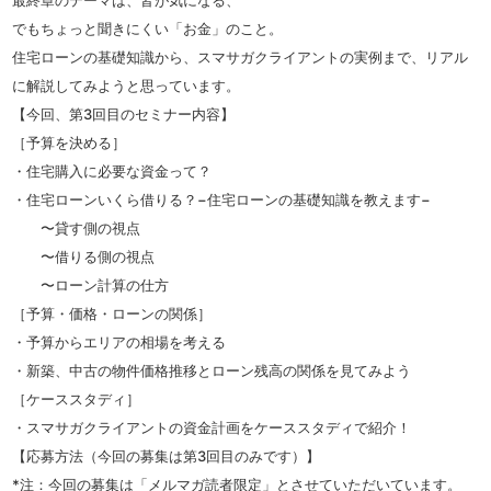
最終章のテーマは、皆が気になる、
でもちょっと聞きにくい「お金」のこと。
住宅ローンの基礎知識から、スマサガクライアントの実例まで、リアル
に解説してみようと思っています。
【今回、第3回目のセミナー内容】
［予算を決める］
・住宅購入に必要な資金って？
・住宅ローンいくら借りる？−住宅ローンの基礎知識を教えます−
〜貸す側の視点
〜借りる側の視点
〜ローン計算の仕方
［予算・価格・ローンの関係］
・予算からエリアの相場を考える
・新築、中古の物件価格推移とローン残高の関係を見てみよう
［ケーススタディ］
・スマサガクライアントの資金計画をケーススタディで紹介！
【応募方法（今回の募集は第3回目のみです）】
*注：今回の募集は「メルマガ読者限定」とさせていただいています。